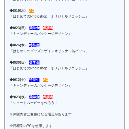
◆8/19(水)
AO
「はじめてのPhotoshop！オリジナルサコッシュ」
◆8/23(日)
奨学金
保護者
「キャンディーのパッケージデザイン」
◆8/26(木)
特待生
「はじめてのグッズデザインオリジナル缶バッジ」
◆8/30(日)
奨学金
「はじめてのPhotoshop！オリジナルサコッシュ」
◆9/12(土)
特待生
AO
「キャンディーのパッケージデザイン」
◆9/23(水)
奨学金
保護者
「ショートムービーを作ろう！」
※体験内容は変更になる場合があります
全日程学内PCを使用します