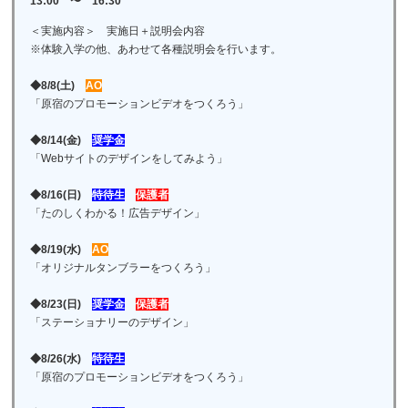
13:00 〜 16:30
＜実施内容＞ 実施日＋説明会内容
※体験入学の他、あわせて各種説明会を行います。
◆8/8(土)
AO
「原宿のプロモーションビデオをつくろう」
◆8/14(金)
奨学金
「Webサイトのデザインをしてみよう」
◆8/16(日)
特待生
保護者
「たのしくわかる！広告デザイン」
◆8/19(水)
AO
「オリジナルタンブラーをつくろう」
◆8/23(日)
奨学金
保護者
「ステーショナリーのデザイン」
◆8/26(水)
特待生
「原宿のプロモーションビデオをつくろう」