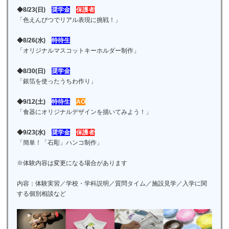
◆8/23(日)
奨学金
保護者
「色えんぴつでリアル表現に挑戦！」
◆8/26(水)
特待生
「オリジナルマスコットキーホルダー制作」
◆8/30(日)
奨学金
「銀箔を使ったうちわ作り」
◆9/12(土)
特待生
AO
「食器にオリジナルデザインを描いてみよう！」
◆9/23(水)
奨学金
保護者
「簡単！「石彫」ハンコ制作」
※体験内容は変更になる場合があります
内容：体験実習／学校・学科説明／質問タイム／施設見学／入学に関
する個別相談など