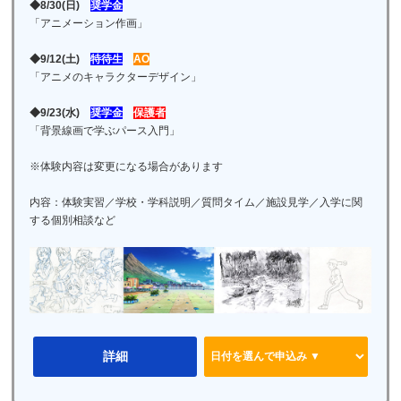
◆8/30(日)
奨学金
「アニメーション作画」
◆9/12(土)
特待生
AO
「アニメのキャラクターデザイン」
◆9/23(水)
奨学金
保護者
「背景線画で学ぶパース入門」
※体験内容は変更になる場合があります
内容：体験実習／学校・学科説明／質問タイム／施設見学／入学に関
する個別相談など
詳細