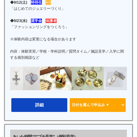
◆9/12(土)
特待生
AO
「はじめてのジュエリーづくり」
◆9/23(水)
奨学金
保護者
「ファッションリングをつくろう」
※体験内容は変更になる場合があります
内容：体験実習／学校・学科説明／質問タイム／施設見学／入学に関
する個別相談など
詳細
あいた時間で”プチ見学”（個別見学）