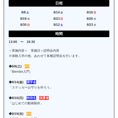
日程
8/8
8/14
8/16
土
金
日
8/19
8/23
8/26
水
日
水
8/30
9/12
9/23
日
土
水
時間
13:00 〜 16:30
＜実施内容＞ 実施日＋説明会内容
※体験入学の他、あわせて各種説明会を行います。
◆8/8(土)
AO
「Blender入門」
◆8/14(金)
奨学金
「ステッカーお守りを作ろう」
◆8/16(日)
特待生
保護者
「はじめての動画制作」
◆8/19(水)
AO