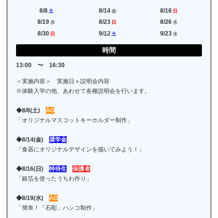
8/8
8/14
8/16
土
金
日
8/19
8/23
8/26
水
日
水
8/30
9/12
9/23
日
土
水
時間
13:00 〜 16:30
＜実施内容＞ 実施日＋説明会内容
※体験入学の他、あわせて各種説明会を行います。
◆8/8(土)
AO
「オリジナルマスコットキーホルダー制作」
◆8/14(金)
奨学金
「食器にオリジナルデザインを描いてみよう！」
◆8/16(日)
特待生
保護者
「銀箔を使ったうちわ作り」
◆8/19(水)
AO
「簡単！「石彫」ハンコ制作」