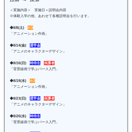
13:00 〜 16:30
＜実施内容＞ 実施日＋説明会内容
※体験入学の他、あわせて各種説明会を行います。
◆8/8(土)
AO
「アニメーション作画」
◆8/14(金)
奨学金
「アニメのキャラクターデザイン」
◆8/16(日)
特待生
保護者
「背景線画で学ぶパース入門」
◆8/19(水)
AO
「アニメーション作画」
◆8/23(日)
奨学金
保護者
「アニメのキャラクターデザイン」
◆8/26(水)
特待生
「背景線画で学ぶパース入門」