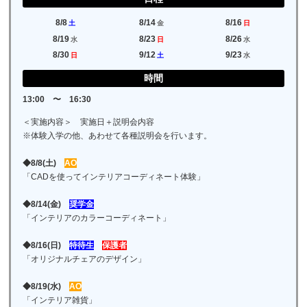
8/8
8/14
8/16
土
金
日
8/19
8/23
8/26
水
日
水
8/30
9/12
9/23
日
土
水
時間
13:00 〜 16:30
＜実施内容＞ 実施日＋説明会内容
※体験入学の他、あわせて各種説明会を行います。
◆8/8(土)
AO
「CADを使ってインテリアコーディネート体験」
◆8/14(金)
奨学金
「インテリアのカラーコーディネート」
◆8/16(日)
特待生
保護者
「オリジナルチェアのデザイン」
◆8/19(水)
AO
「インテリア雑貨」