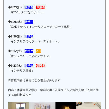
◆8/23(日)
奨学金
保護者
「家の“カタチ”をデザイン」
◆8/26(水)
特待生
「CADを使ってインテリアコーディネート体験」
◆8/30(日)
奨学金
「インテリアのカラーコーディネート」
◆9/12(土)
特待生
AO
「オリジナルチェアのデザイン」
◆9/23(水)
奨学金
保護者
「インテリア雑貨」
※体験内容は変更になる場合があります
内容：体験実習／学校・学科説明／質問タイム／施設見学／入学に関
する個別相談など