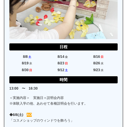
日程
8/8
8/14
8/16
土
金
日
8/19
8/23
8/26
水
日
水
8/30
9/12
9/23
日
土
水
時間
13:00 〜 16:30
＜実施内容＞ 実施日＋説明会内容
※体験入学の他、あわせて各種説明会を行います。
◆8/8(土)
AO
「コスメショップのウィンドウを飾ろう」