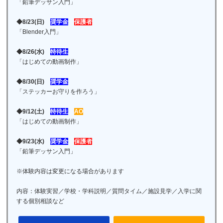
「鉛筆デッサン入門」
◆8/23(日)
奨学金
保護者
「Blender入門」
◆8/26(水)
特待生
「はじめての動画制作」
◆8/30(日)
奨学金
「ステッカーお守りを作ろう」
◆9/12(土)
特待生
AO
「はじめての動画制作」
◆9/23(水)
奨学金
保護者
「鉛筆デッサン入門」
※体験内容は変更になる場合があります
内容：体験実習／学校・学科説明／質問タイム／施設見学／入学に関
する個別相談など