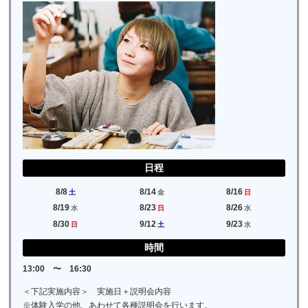
日程
8/8
8/14
8/16
土
金
日
8/19
8/23
8/26
水
日
水
8/30
9/12
9/23
日
土
水
時間
13:00 〜 16:30
＜下記実施内容＞ 実施日＋説明会内容
※体験入学の他、あわせて各種説明会を行います。