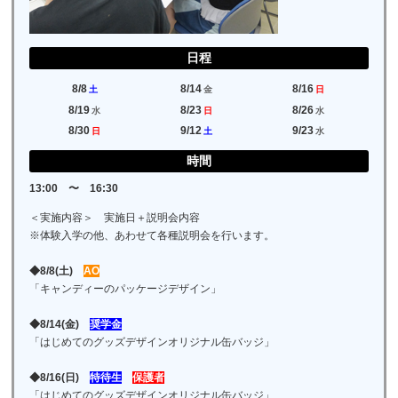
日程
8/8
8/14
8/16
土
金
日
8/19
8/23
8/26
水
日
水
8/30
9/12
9/23
日
土
水
時間
13:00 〜 16:30
＜実施内容＞ 実施日＋説明会内容
※体験入学の他、あわせて各種説明会を行います。
◆8/8(土)
AO
「キャンディーのパッケージデザイン」
◆8/14(金)
奨学金
「はじめてのグッズデザインオリジナル缶バッジ」
◆8/16(日)
特待生
保護者
「はじめてのグッズデザインオリジナル缶バッジ」