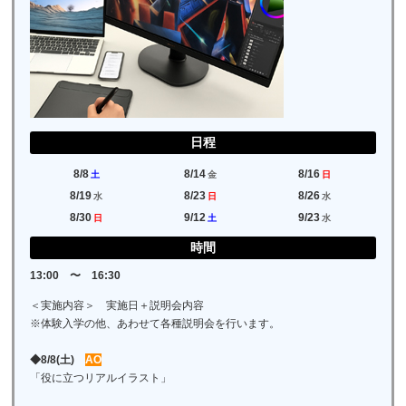
日程
8/8
8/14
8/16
土
金
日
8/19
8/23
8/26
水
日
水
8/30
9/12
9/23
日
土
水
時間
13:00 〜 16:30
＜実施内容＞ 実施日＋説明会内容
※体験入学の他、あわせて各種説明会を行います。
◆8/8(土)
AO
「役に立つリアルイラスト」