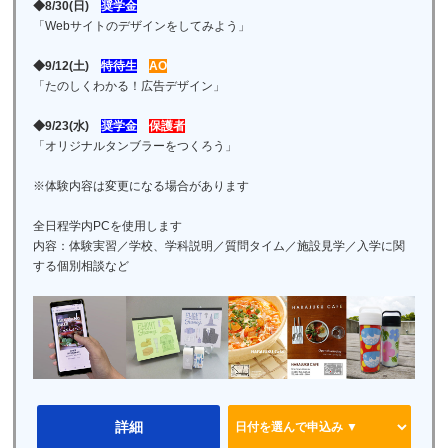
◆8/30(日)
奨学金
「Webサイトのデザインをしてみよう」
◆9/12(土)
特待生
AO
「たのしくわかる！広告デザイン」
◆9/23(水)
奨学金
保護者
「オリジナルタンブラーをつくろう」
※体験内容は変更になる場合があります
全日程学内PCを使用します
内容：体験実習／学校、学科説明／質問タイム／施設見学／入学に関
する個別相談など
詳細