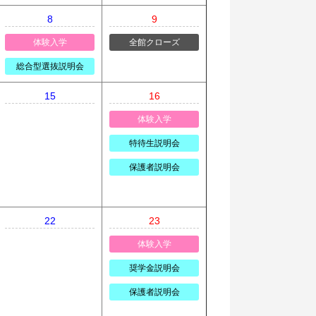
8
9
体験入学
全館クローズ
総合型選抜説明会
15
16
体験入学
特待生説明会
保護者説明会
22
23
体験入学
奨学金説明会
保護者説明会